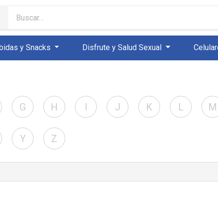
bidas y Snacks
Disfrute y Salud Sexual
Celula
G
H
I
J
K
L
M
Y
Z