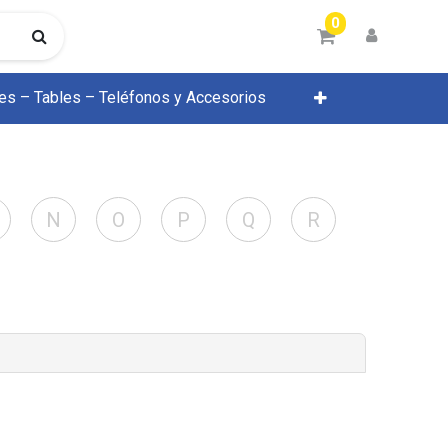
0
res – Tables – Teléfonos y Accesorios
N
O
P
Q
R