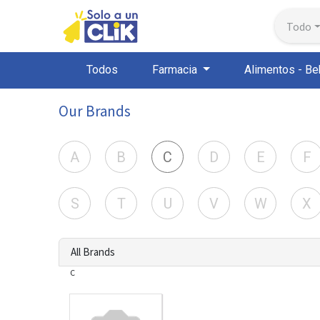
Todo
Todos
Farmacia
Alimentos - Be
Our Brands
A
B
C
D
E
F
S
T
U
V
W
X
All Brands
C