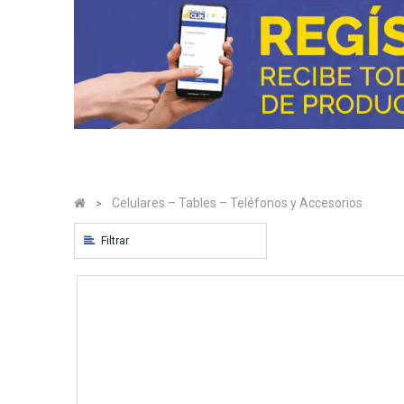
#XYZ#
Cuidado
Personal
#XYZ#
Hogar
#XYZ#
Farmacia
#XYZ#
Ropa
y
Accesorios
#XYZ#
Celulares – Tables – Teléfonos y Accesorios
Ferreteria
#XYZ#
Filtrar
Congelados
y
Refrigerados
#XYZ#
Alimentos
-
Bebidas
y
Snacks
Automotriz