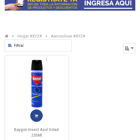
Hogar #XYZ#
Aerosoloes #XYZ#
Filtrar
Baygon Insect Azul Volad
235Ml