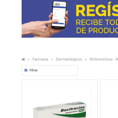
#XYZ#
Cuidado
Personal
#XYZ#
Hogar
#XYZ#
Farmacia
#XYZ#
Ropa
y
Accesorios
#XYZ#
Farmacia
Dermatológicos
Antimicóticos - A
Ferreteria
#XYZ#
Filtrar
Congelados
y
Refrigerados
#XYZ#
Alimentos
-
Bebidas
y
Snacks
Automotriz