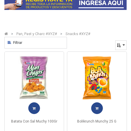
Pan, Past y Charc #XYZ#
Snacks #XYZ#
Filtrar
Batata Con Sal Muchy 100Gr
Bolikrunch Munchy 25 G