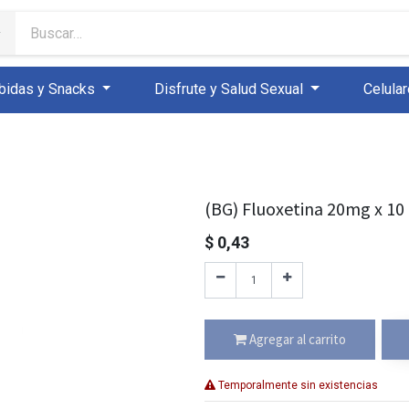
bidas y Snacks
Disfrute y Salud Sexual
Celula
(BG) Fluoxetina 20mg x 10 
$
0,43
Agregar al carrito
Temporalmente sin existencias